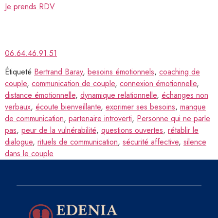
Je prends RDV
06.64.46.91.51
Étiqueté
Bertrand Baray
,
besoins émotionnels
,
coaching de
couple
,
communication de couple
,
connexion émotionnelle
,
distance émotionnelle
,
dynamique relationnelle
,
échanges non
verbaux
,
écoute bienveillante
,
exprimer ses besoins
,
manque
de communication
,
partenaire introverti
,
Personne qui ne parle
pas
,
peur de la vulnérabilité
,
questions ouvertes
,
rétablir le
dialogue
,
rituels de communication
,
sécurité affective
,
silence
dans le couple