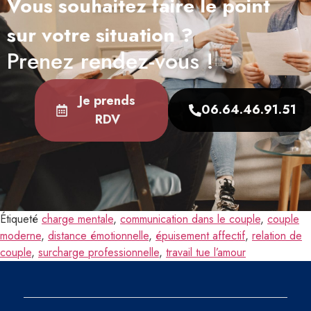
Vous souhaitez faire le point
sur votre situation ?
Prenez rendez-vous !
Je prends
06.64.46.91.51
RDV
Étiqueté
charge mentale
,
communication dans le couple
,
couple
moderne
,
distance émotionnelle
,
épuisement affectif
,
relation de
couple
,
surcharge professionnelle
,
travail tue l’amour